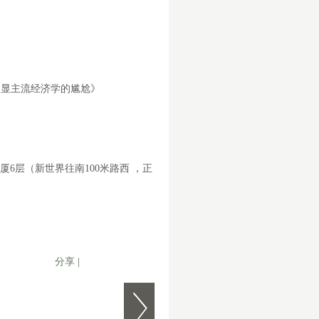
凸显主流经济学的尴尬》
厦
6
层（新世界往南
100
米路西 ，正
分享
|