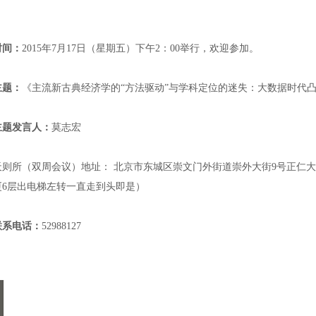
时间：
2015
年
7
月
17
日（星期五）下午
2
：
00
举行，欢迎参加。
主题：
《主流新古典经济学的“方法驱动”与学科定位的迷失：大数据时代
主题发言人：
莫志宏
天则所（双周会议）地址： 北京市东城区崇文门外街道崇外大街
9
号正仁大
厦
6
层出电梯左转一直走到头即是）
联系电话：
52988127