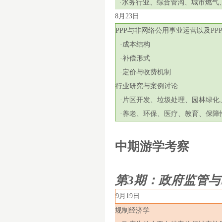
·水务行业、综合管沟、城市燃气
8月
23
日
PPP
与非网络公用事业运营以及
PP
·成本结构
·补偿形式
·定价与收费机制
行业研究与案例讨论
·片区开发、垃圾处理、园林绿化
·养老、环保、医疗、教育、保障
中期游学考察
第
3
期：政府监管与
9
月
19
日
规制经济学