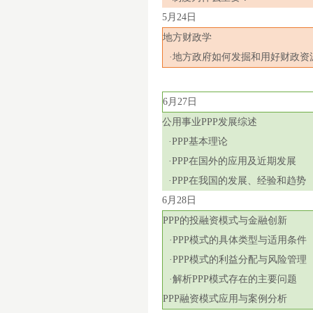
5
月
24
日
地方财政学
·地方政府如何发掘和用好财政资
6
月
27
日
公用事业
PPP
发展综述
·
PPP
基本理论
·
PPP
在国外的应用及近期发展
·
PPP
在我国的发展、经验和趋势
6
月
28
日
PPP
的投融资模式与金融创新
·
PPP
模式的具体类型与适用条件
·
PPP
模式的利益分配与风险管理
·解析
PPP
模式存在的主要问题
PPP
融资模式应用与案例分析