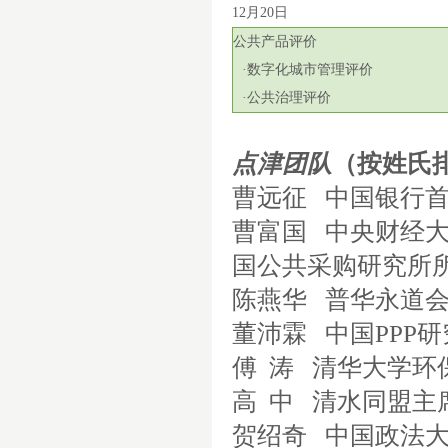
12
月
20
日
公共产品评价
·数字化城市管理评价
·公共治理评价
点津团队
（按姓氏
曹远征
中国银行
曹富国
中央财经
国公共采购研究所
陈燕华
普华永道
董沛霖
中国
PPP
研
傅
涛
清华大学环
高
中
清水同盟主
贺绍奇
中国政法