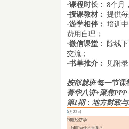
·课程时长：
8个月
·授课教材：
提供每
·游学相伴：
培训中
费用自理；
·微信课堂：
除线下
交流；
·书单推介：
见附录
按部就班
每一节课
菁华八讲
+
聚焦
PPP
第
1
期
：
地方财政与
5
月
23
日
制度经济学
·制度为什么重要？