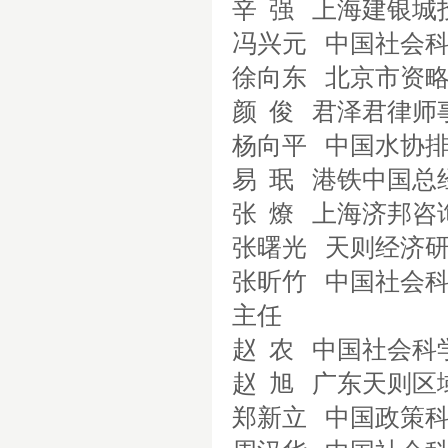
辛
强
上海建银城
冯兴元
中国社会
徐向东
北京市资
颜
俊
君泽君律师
杨向平
中国水协
易
珉
港铁中国总
张
燎
上海济邦咨
张曙光
天则经济
张昕竹
中国社会
主任
赵
农
中国社会科
赵
旭
广东天则区
郑新立
中国政策