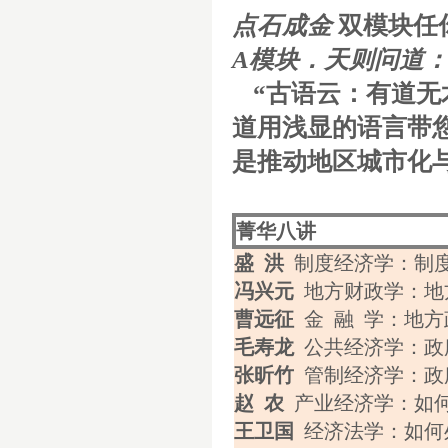
点石成金
双模块任
A
模块．
天则问道
“古语云：有道无
道用浅显的语言带
是推动地区城市化
菁华八讲
盛
洪
制度经济学：制
冯兴元
地方财政学：地
曹远征
金
融
学：地方
毛寿龙
公共经济学：政
张昕竹
管制经济学：政
赵
农
产业经济学：如
王卫国
经济法学
：如何