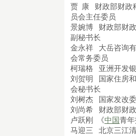
贾
康
财政部财政
员会主任委员
景婉博
财政部财
副秘书长
金永祥
大岳咨询
会常务委员
柯瑞格
亚洲开发
刘贺明
国家住房
会秘书长
刘树杰
国家发改
刘尚希
财政部财
卢跃刚 《
中国
青年
马迎三
北京三江