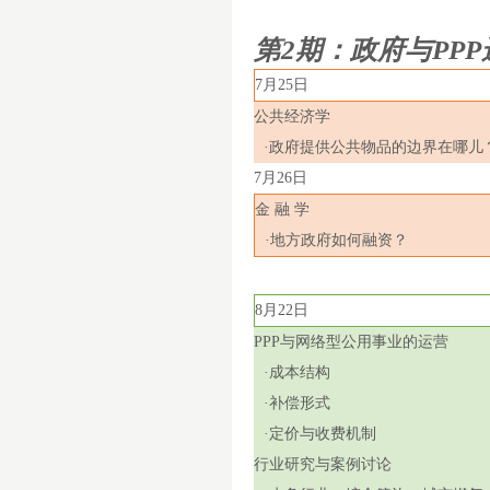
第
2
期：政府与
PPP
7
月
25
日
公共经济学
·政府提供公共物品的边界在哪儿
7
月
26
日
金 融 学
·地方政府如何融资？
8
月
22
日
PPP
与网络型公用事业的运营
·成本结构
·补偿形式
·定价与收费机制
行业研究与案例讨论