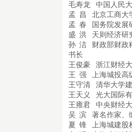
毛寿龙
中国人民
孟
昌
北京工商大
孟
春
国务院发展
盛
洪
天则经济研
孙
洁
财政部财政
书长
王俊豪
浙江财经
王
强
上海城投高
王守清
清华大学
王天义
光大国际
王雍君
中央财经
吴
滨
著名作家、
夏
锋
上海城建股