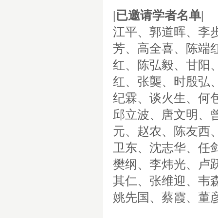
|
已邀请学者名单
|
江平、郭道晖、李
芳、高全喜、陈端
红、陈弘毅、甘阳
红、张龑、时殷弘
纪霖、谈火生、何
邱立波、唐文明、
元、赵农、陈友西
卫东、沈志华、任
樊纲、李炜光、卢
其仁、张维迎、韦
姚先国、蔡霞、董