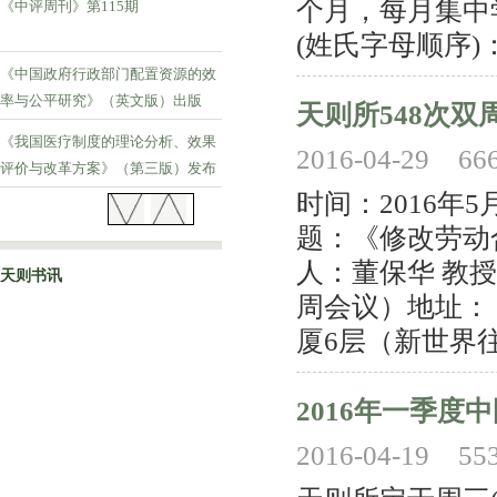
个月，每月集中
《中评周刊》第115期
(姓氏字母顺序)： 
《中国政府行政部门配置资源的效
率与公平研究》（英文版）出版
天则所548次双
《我国医疗制度的理论分析、效果
2016-04-29
66
评价与改革方案》（第三版）发布
时间：2016年
《中评周刊》第114期
题：《修改劳动
人：董保华 教
天则书讯
周会议）地址：
厦6层（新世界往南
2016年一季
2016-04-19
55