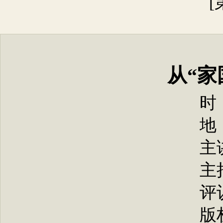
[
从“家
时 
地
主
主
评
版